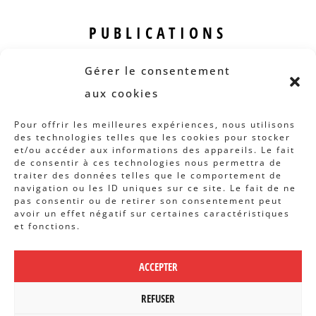
PUBLICATIONS
Revue B.I.S.
Gérer le consentement
Rapports et analyses
aux cookies
Articles
Pour offrir les meilleures expériences, nous utilisons
des technologies telles que les cookies pour stocker
AUTRES INFOS
et/ou accéder aux informations des appareils. Le fait
de consentir à ces technologies nous permettra de
traiter des données telles que le comportement de
Actions
navigation ou les ID uniques sur ce site. Le fait de ne
Concertation
pas consentir ou de retirer son consentement peut
avoir un effet négatif sur certaines caractéristiques
Archives
et fonctions.
Agenda
ACCEPTER
POLITIQUE DE CONFIDENTIALITÉ
|
CBCS ASBL | WEBDESIGN PAR
REFUSER