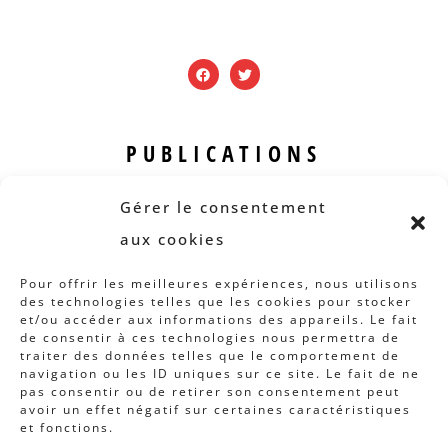
PUBLICATIONS
Revue B.I.S.
Gérer le consentement
Rapports et analyses
aux cookies
Articles
Pour offrir les meilleures expériences, nous utilisons
des technologies telles que les cookies pour stocker
AUTRES INFOS
et/ou accéder aux informations des appareils. Le fait
de consentir à ces technologies nous permettra de
traiter des données telles que le comportement de
Actions
navigation ou les ID uniques sur ce site. Le fait de ne
Concertation
pas consentir ou de retirer son consentement peut
avoir un effet négatif sur certaines caractéristiques
Archives
et fonctions.