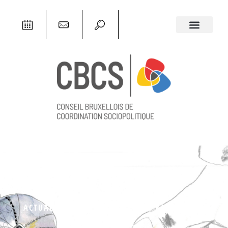
ACTUALITÉS
,
NOTRE ACTUALITÉ
,
RAPPORTS &
ANALYSES