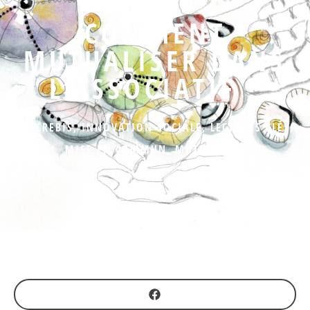
COMMENT
MUTUALISER DANS
L’ASSOCIATIF ?
CREBIS
,
INNOVATION SOCIALE
,
LECTURES CLÉS
,
MISE EN COMMUN
,
MUTUALISATION