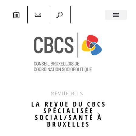
REVUE B.I.S.
LA REVUE DU CBCS
SPÉCIALISÉE
SOCIAL/SANTÉ À
BRUXELLES