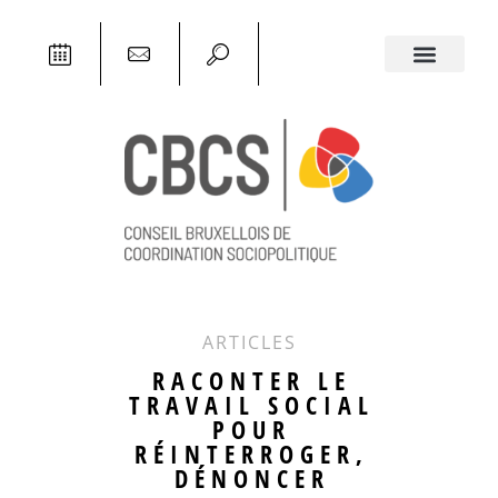
ARTICLES
RACONTER LE
TRAVAIL SOCIAL
POUR
RÉINTERROGER,
DÉNONCER