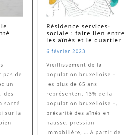
 le
Résidence services-
nté
sociale : faire lien entre
les aînés et le quartier
6 février 2023
es
Vieillissement de la
t pas de
population bruxelloise –
ec un
les plus de 65 ans
, des
représentent 13% de la
a santé
population bruxelloise –,
i sur la
précarité des aînés en
 bien-
hausse, pression
immobilière, … A partir de