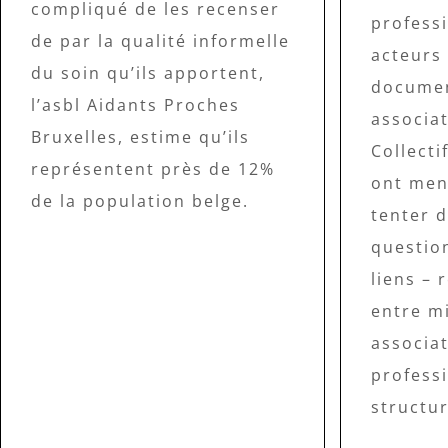
compliqué de les recenser
profess
de par la qualité informelle
acteurs
du soin qu’ils apportent,
documen
l’asbl Aidants Proches
associa
Bruxelles, estime qu’ils
Collecti
représentent près de 12%
ont men
de la population belge.
tenter 
question
liens – 
entre m
associat
profess
structur