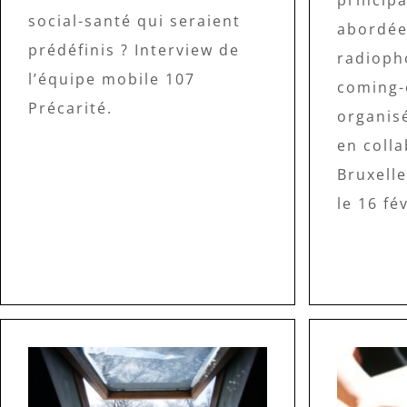
social-santé qui seraient
abordée
prédéfinis ? Interview de
radioph
l’équipe mobile 107
coming-o
Précarité.
organisé
en coll
Bruxell
le 16 fé