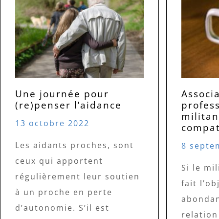
Une journée pour
Associa
(re)penser l’aidance
profess
militan
13 octobre 2022
compat
Les aidants proches, sont
8 septe
ceux qui apportent
Si le mi
régulièrement leur soutien
fait l’o
à un proche en perte
abondant
d’autonomie. S’il est
relation