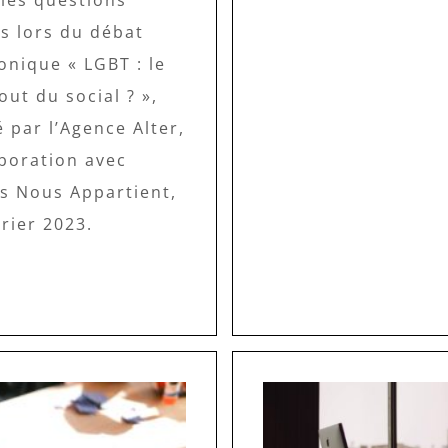
s lors du débat
onique « LGBT : le
ut du social ? »,
 par l’Agence Alter,
aboration avec
es Nous Appartient,
vrier 2023.