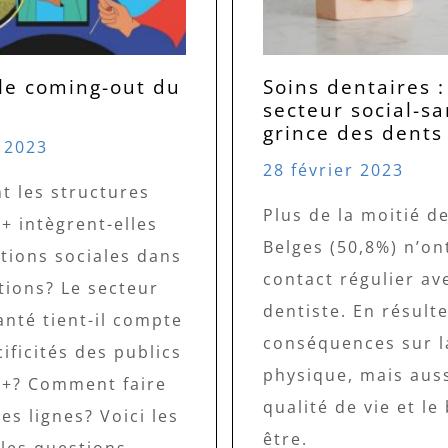
 le coming-out du
Soins dentaires :
secteur social-sa
grince des dents
 2023
28 février 2023
 les structures
Plus de la moitié d
+ intègrent-elles
Belges (50,8%) n’on
tions sociales dans
contact régulier av
tions? Le secteur
dentiste. En résulte
anté tient-il compte
conséquences sur l
ificités des publics
physique, mais auss
+? Comment faire
qualité de vie et le
es lignes? Voici les
être.
ales questions