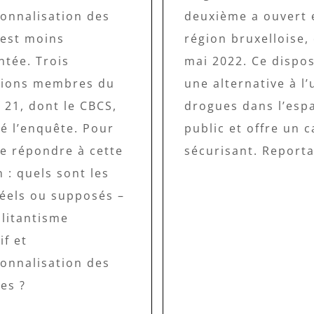
ionnalisation des
deuxième a ouvert 
 est moins
région bruxelloise,
tée. Trois
mai 2022. Ce disposi
tions membres du
une alternative à l
f 21, dont le CBCS,
drogues dans l’esp
é l’enquête. Pour
public et offre un 
de répondre à cette
sécurisant. Reporta
 : quels sont les
réels ou supposés –
ilitantisme
if et
ionnalisation des
es ?