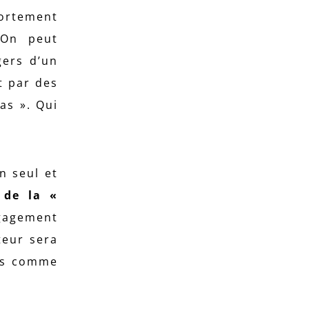
ortement
 On peut
gers d’un
t par des
pas ». Qui
n seul et
 de la «
gagement
teur sera
nts comme