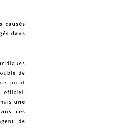
es causés
agés dans
uridiques
rouble de
sans point
fficiel,
 mais
une
dans ces
’agent de