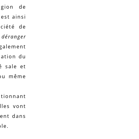
égion de
 est ainsi
ociété de
u déranger
également
cation du
é sale et
x ou même
ctionnant
lles vont
cent dans
le.