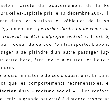
Selon l’arrêté du Gouvernement de la R
Bruxelles-Capitale pris le 13 décembre 2007, il
rer dans les stations et véhicules de la s
is également de «
perturber l’ordre ou de gêner o
e trouvant en état malpropre évident
». Il est 
 par l’odeur de ce que l’on transporte. L’appli
ssager à se plaindre d’un autre passager jug
r cette base, être invité à quitter les lieu
 euros.
re discriminatoire de ces dispositions. En san
tôt que les comportements répréhensibles, e
lisation d’un « racisme social ».
Elles renfor
nd tenir la grande pauvreté à distance respectab