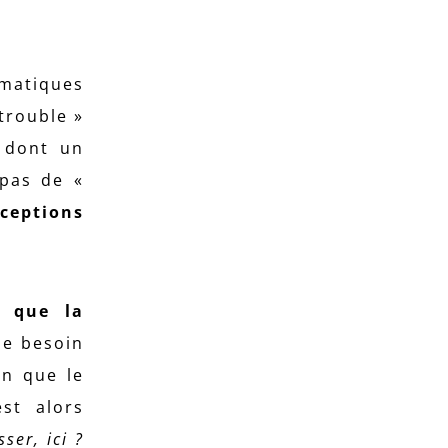
ématiques
trouble »
 dont un
 pas de «
cceptions
t que la
 le besoin
on que le
est alors
ser, ici ?