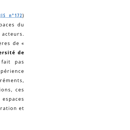
BIS n°172
)
spaces du
 acteurs.
ères de «
ersité de
 fait pas
xpérience
créments,
ions, ces
s espaces
ration et