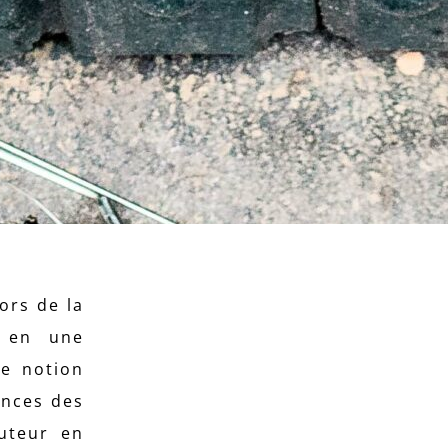
ors de la
t en une
ne notion
ences des
uteur en