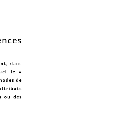
nces
ant
, dans
uel le «
 modes de
ttributs
s ou des