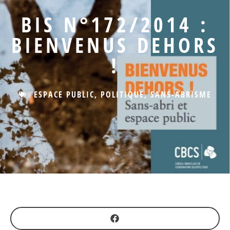
BIS N°172/2014 :
BIENVENUS DEHORS
!
ESPACE PUBLIC
,
POLITIQUE
,
SANS-ABRISME