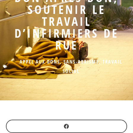
SOUTENIR LE
TRAVAIL
D’INFIRMIERS DE
RUE
APPEL AUX DONS
,
SANS-ABRISME
,
TRAVAIL
SOCIAL