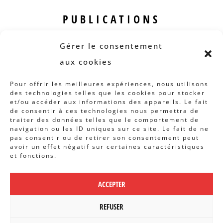
PUBLICATIONS
Revue B.I.S.
Gérer le consentement
Rapports et analyses
aux cookies
Articles
Pour offrir les meilleures expériences, nous utilisons
des technologies telles que les cookies pour stocker
AUTRES INFOS
et/ou accéder aux informations des appareils. Le fait
de consentir à ces technologies nous permettra de
traiter des données telles que le comportement de
Actions
navigation ou les ID uniques sur ce site. Le fait de ne
Concertation
pas consentir ou de retirer son consentement peut
avoir un effet négatif sur certaines caractéristiques
Archives
et fonctions.
Agenda
ACCEPTER
POLITIQUE DE CONFIDENTIALITÉ
|
CBCS ASBL | WEBDESIGN PAR
REFUSER
BANLIEUES ASBL