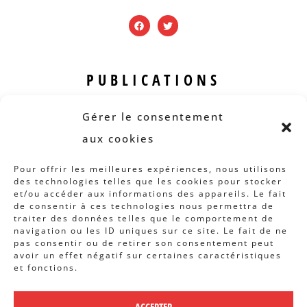
PUBLICATIONS
Revue B.I.S.
Gérer le consentement
Rapports et analyses
aux cookies
Articles
Pour offrir les meilleures expériences, nous utilisons
des technologies telles que les cookies pour stocker
AUTRES INFOS
et/ou accéder aux informations des appareils. Le fait
de consentir à ces technologies nous permettra de
traiter des données telles que le comportement de
Actions
navigation ou les ID uniques sur ce site. Le fait de ne
Concertation
pas consentir ou de retirer son consentement peut
avoir un effet négatif sur certaines caractéristiques
Archives
et fonctions.
Agenda
ACCEPTER