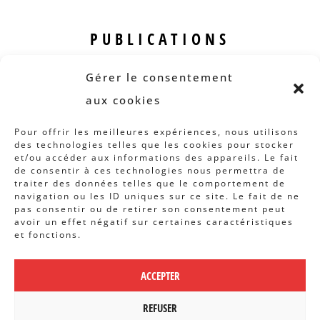
PUBLICATIONS
Revue B.I.S.
Gérer le consentement
Rapports et analyses
aux cookies
Articles
Pour offrir les meilleures expériences, nous utilisons
des technologies telles que les cookies pour stocker
AUTRES INFOS
et/ou accéder aux informations des appareils. Le fait
de consentir à ces technologies nous permettra de
traiter des données telles que le comportement de
Actions
navigation ou les ID uniques sur ce site. Le fait de ne
Concertation
pas consentir ou de retirer son consentement peut
avoir un effet négatif sur certaines caractéristiques
Archives
et fonctions.
Agenda
ACCEPTER
POLITIQUE DE CONFIDENTIALITÉ
|
CBCS ASBL | WEBDESIGN PAR
REFUSER