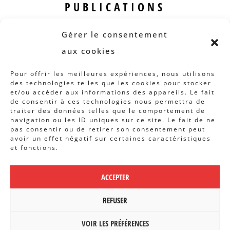
PUBLICATIONS
Revue B.I.S.
Gérer le consentement
Rapports et analyses
aux cookies
Articles
Pour offrir les meilleures expériences, nous utilisons
des technologies telles que les cookies pour stocker
AUTRES INFOS
et/ou accéder aux informations des appareils. Le fait
de consentir à ces technologies nous permettra de
traiter des données telles que le comportement de
Actions
navigation ou les ID uniques sur ce site. Le fait de ne
Concertation
pas consentir ou de retirer son consentement peut
avoir un effet négatif sur certaines caractéristiques
Archives
et fonctions.
Agenda
ACCEPTER
POLITIQUE DE CONFIDENTIALITÉ
|
CBCS ASBL | WEBDESIGN PAR
REFUSER
BANLIEUES ASBL
VOIR LES PRÉFÉRENCES