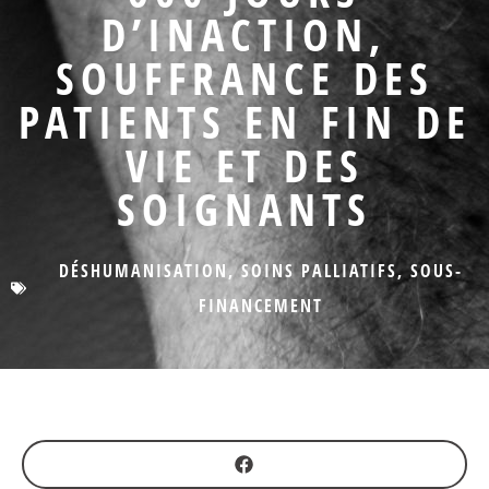
D’INACTION,
SOUFFRANCE DES
PATIENTS EN FIN DE
VIE ET DES
SOIGNANTS
DÉSHUMANISATION
,
SOINS PALLIATIFS
,
SOUS-
FINANCEMENT