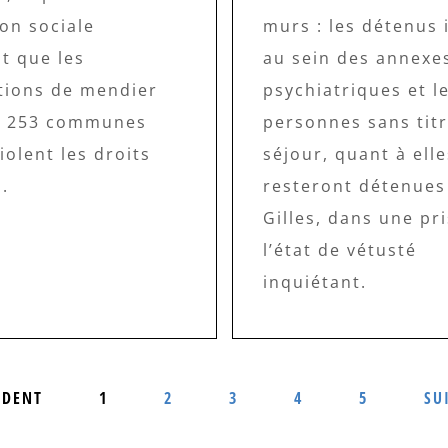
ion sociale
murs : les détenus 
t que les
au sein des annexe
ctions de mendier
psychiatriques et l
s 253 communes
personnes sans tit
iolent les droits
séjour, quant à elle
.
resteront détenues 
Gilles, dans une pr
l’état de vétusté
inquiétant.
ÉDENT
1
2
3
4
5
SU