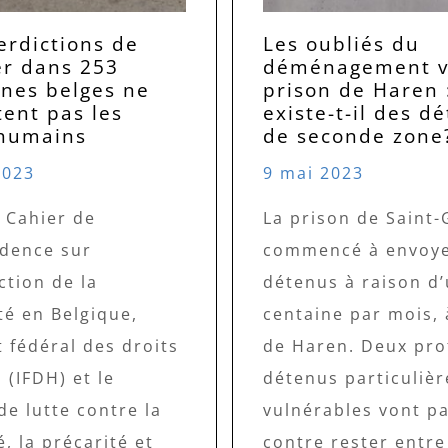
erdictions de
Les oubliés du
r dans 253
déménagement ve
es belges ne
prison de Haren 
tent pas les
existe-t-il des d
 humains
de seconde zone
2023
9 mai 2023
 Cahier de
La prison de Saint-G
udence sur
commencé à envoye
iction de la
détenus à raison d
té en Belgique,
centaine par mois, 
ut fédéral des droits
de Haren. Deux prof
(IFDH) et le
détenus particuliè
de lutte contre la
vulnérables vont p
, la précarité et
contre rester entre