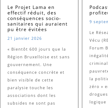
Le Projet Lama en
Podcas
effectif réduit, des
profite
conséquences socio-
9 septe
sanitaires qui auraient
pu être évitées
Le Rése
21 janvier 2026
Vécu (RE
Forum B
« Bientôt 600 jours que la
inégalit
Région Bruxelloise est sans
criminal
gouvernement. Une
pauvret
conséquence concrète et
la polit
bien visible de cette
zéro » 
paralysie touche les
drogues,
associations dont les
logique 
subsides ne sont pas