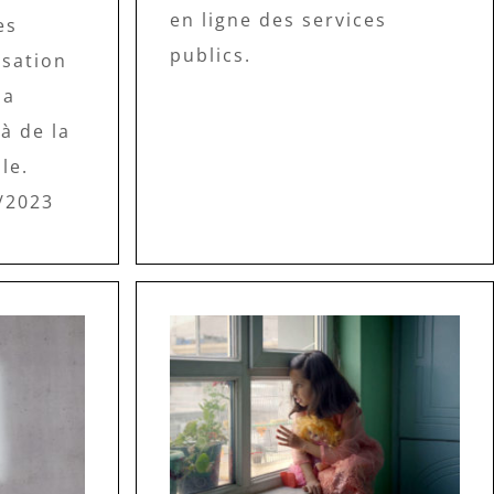
en ligne des services
es
publics.
isation
la
à de la
le.
/2023