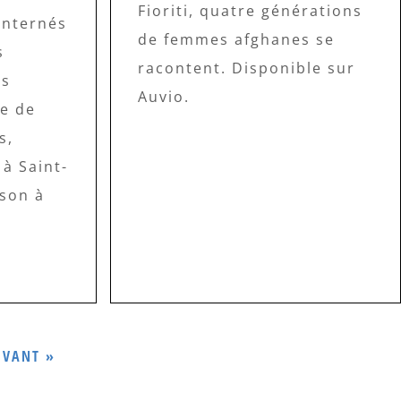
Fioriti, quatre générations
internés
de femmes afghanes se
s
racontent. Disponible sur
es
Auvio.
re de
s,
à Saint-
ison à
IVANT »