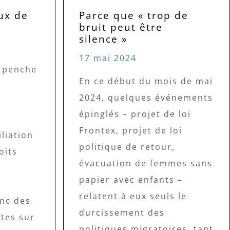
ux de
Parce que « trop de
bruit peut être
silence »
17 mai 2024
e penche
En ce début du mois de mai
s
2024, quelques événements
épinglés – projet de loi
Frontex, projet de loi
liation
politique de retour,
oits
évacuation de femmes sans
papier avec enfants –
relatent à eux seuls le
onc des
durcissement des
tes sur
politiques migratoires, tant