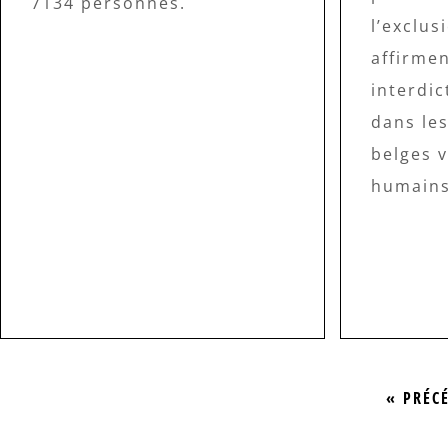
7134 personnes.
l’exclus
affirmen
interdi
dans le
belges v
humains
« PRÉC