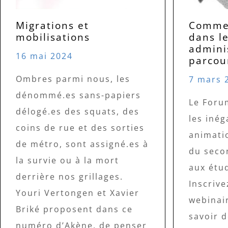
Migrations et
Commen
mobilisations
dans l
adminis
16 mai 2024
parcou
Ombres parmi nous, les
7 mars 
dénommé.es sans-papiers
Le Foru
délogé.es des squats, des
les inég
coins de rue et des sorties
animati
de métro, sont assigné.es à
du secon
la survie ou à la mort
aux étu
derrière nos grillages.
Inscriv
Youri Vertongen et Xavier
webinai
Briké proposent dans ce
savoir d
numéro d’Akène, de penser