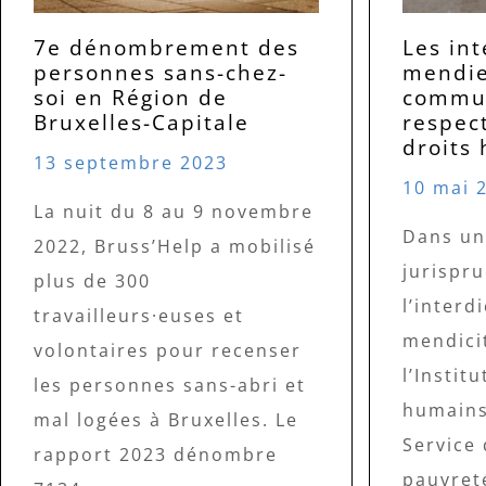
7e dénombrement des
Les int
personnes sans-chez-
mendie
soi en Région de
commun
Bruxelles-Capitale
respec
droits
13 septembre 2023
10 mai 
La nuit du 8 au 9 novembre
Dans un
2022, Bruss’Help a mobilisé
jurispr
plus de 300
l’interd
travailleurs·euses et
mendici
volontaires pour recenser
l’Instit
les personnes sans-abri et
humains 
mal logées à Bruxelles. Le
Service 
rapport 2023 dénombre
pauvreté