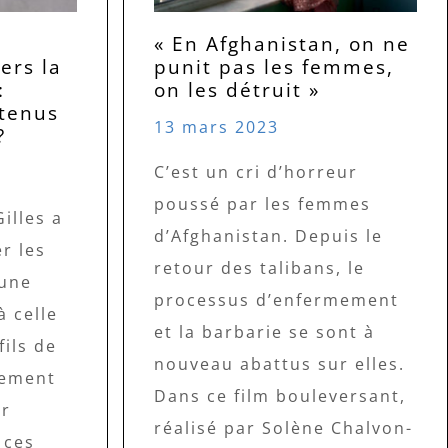
« En Afghanistan, on ne
rs la
punit pas les femmes,
:
on les détruit »
étenus
13 mars 2023
?
C’est un cri d’horreur
poussé par les femmes
illes a
d’Afghanistan. Depuis le
r les
retour des talibans, le
’une
processus d’enfermement
à celle
et la barbarie se sont à
ils de
nouveau abattus sur elles.
rement
Dans ce film bouleversant,
ar
réalisé par Solène Chalvon-
 ces