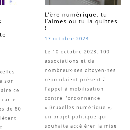
L’ère numérique, tu
s
l’aimes ou tu la quittes
!
te
17 octobre 2023
s
Le 10 octobre 2023, 100
associations et de
nombreux·ses citoyen·nes
xelles
répondaient présent à
e son
l’appel à mobilisation
aire ce
contre l’ordonnance
 carte
« Bruxelles numérique »,
ès de 80
un projet politique qui
iètent
souhaite accélérer la mise
t