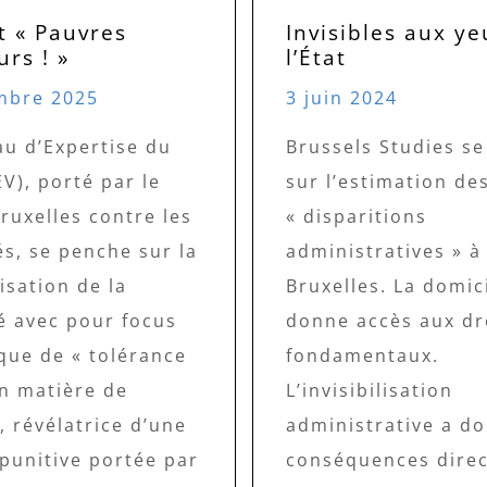
t « Pauvres
Invisibles aux ye
urs ! »
l’État
mbre 2025
3 juin 2024
au d’Expertise du
Brussels Studies s
V), porté par le
sur l’estimation de
ruxelles contre les
« disparitions
és, se penche sur la
administratives » à
isation de la
Bruxelles. La domici
é avec pour focus
donne accès aux dr
ique de « tolérance
fondamentaux.
en matière de
L’invisibilisation
 révélatrice d’une
administrative a d
punitive portée par
conséquences direc