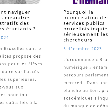
t naviguer
Pourquoi la
es méandres
numérisation de
tratifs des
services publics
rs étudiants ?
bruxellois inquiè
sérieusement le
2024
chercheurs
m Bruxelles contre
5 décembre 2023
alités propose des
L’ordonnance « Bru
ons pour les élèves
numérique » entam
daire sur l’accès
parcours parlement
des supérieures.
mercredi. Dans une
ez-vous aux
blanche au Soir, pr
res pour tout
académiques s’inqu
es coûts liés à la
du manque de déba