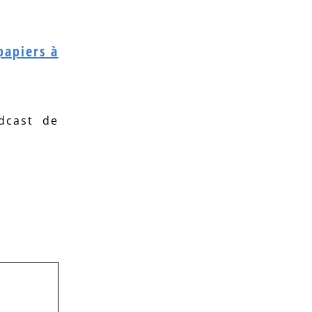
papiers à
dcast de