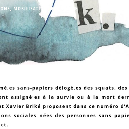
IONS
,
MOBILISATION
,
RÉSISTANCE
.es sans-papiers délogé.es des squats, des
ont assigné·es à la survie ou à la mort der
 et Xavier Briké proposent dans ce numéro d’
ions sociales nées des personnes sans papie
ct.