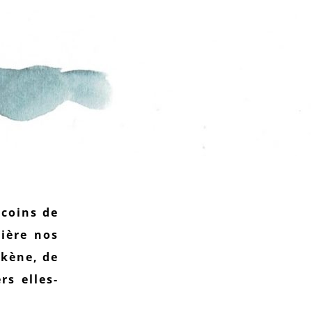
 coins de
rière nos
Akène, de
rs elles-