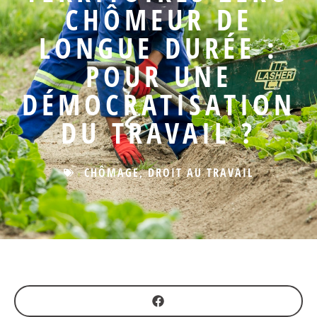
CHÔMEUR DE
LONGUE DURÉE :
POUR UNE
DÉMOCRATISATION
DU TRAVAIL ?
CHÔMAGE
,
DROIT AU TRAVAIL