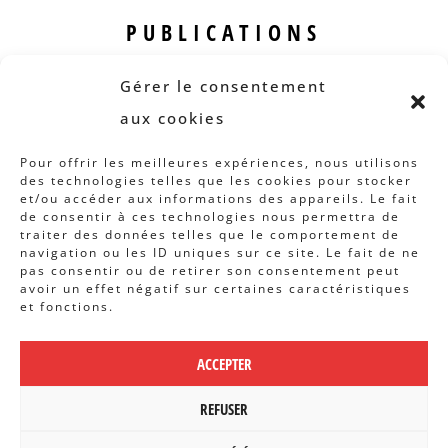
PUBLICATIONS
Revue B.I.S.
Gérer le consentement
Rapports et analyses
aux cookies
Articles
Pour offrir les meilleures expériences, nous utilisons
des technologies telles que les cookies pour stocker
AUTRES INFOS
et/ou accéder aux informations des appareils. Le fait
de consentir à ces technologies nous permettra de
traiter des données telles que le comportement de
Actions
navigation ou les ID uniques sur ce site. Le fait de ne
Concertation
pas consentir ou de retirer son consentement peut
avoir un effet négatif sur certaines caractéristiques
Archives
et fonctions.
Agenda
ACCEPTER
POLITIQUE DE CONFIDENTIALITÉ
|
CBCS ASBL | WEBDESIGN PAR
REFUSER
BANLIEUES ASBL