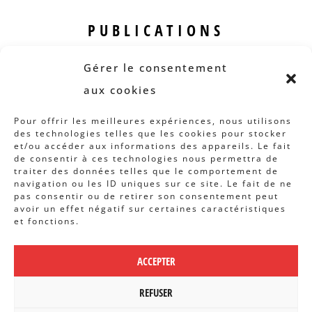
PUBLICATIONS
Revue B.I.S.
Gérer le consentement
Rapports et analyses
aux cookies
Articles
Pour offrir les meilleures expériences, nous utilisons
des technologies telles que les cookies pour stocker
AUTRES INFOS
et/ou accéder aux informations des appareils. Le fait
de consentir à ces technologies nous permettra de
traiter des données telles que le comportement de
Actions
navigation ou les ID uniques sur ce site. Le fait de ne
Concertation
pas consentir ou de retirer son consentement peut
avoir un effet négatif sur certaines caractéristiques
Archives
et fonctions.
Agenda
ACCEPTER
POLITIQUE DE CONFIDENTIALITÉ
|
CBCS ASBL | WEBDESIGN PAR
REFUSER