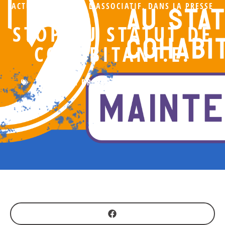
ACTUALITÉS
,
DANS L'ASSOCIATIF
,
DANS LA PRESSE
STOP AU STATUT DE
COHABITANT.E.
ACCÈS AUX DROITS
,
CHÔMAGE
,
LOGEMENT