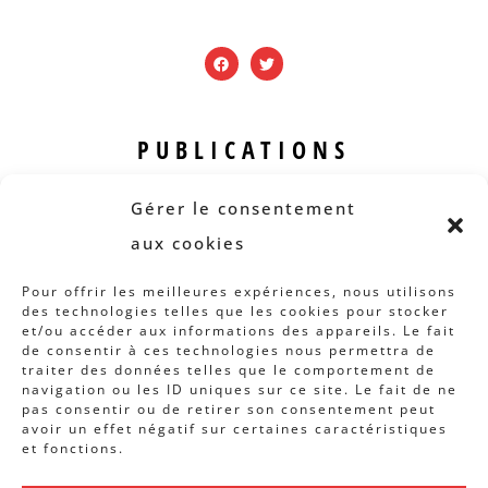
PUBLICATIONS
Revue B.I.S.
Gérer le consentement
Rapports et analyses
aux cookies
Articles
Pour offrir les meilleures expériences, nous utilisons
des technologies telles que les cookies pour stocker
AUTRES INFOS
et/ou accéder aux informations des appareils. Le fait
de consentir à ces technologies nous permettra de
traiter des données telles que le comportement de
Actions
navigation ou les ID uniques sur ce site. Le fait de ne
Concertation
pas consentir ou de retirer son consentement peut
avoir un effet négatif sur certaines caractéristiques
Archives
et fonctions.
Agenda