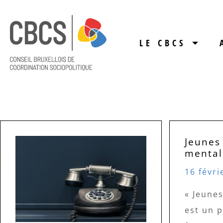
LE CBCS
Jeunes
mental
16 févri
« Jeunes
est un p