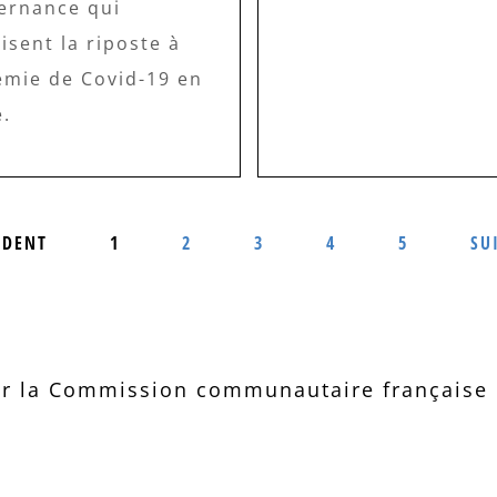
ernance qui
isent la riposte à
émie de Covid-19 en
e.
ÉDENT
1
2
3
4
5
SU
r la Commission communautaire française d