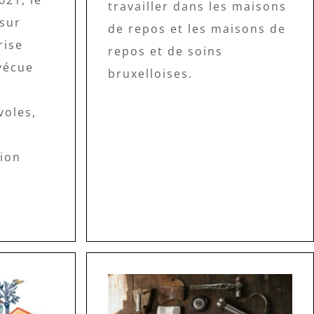
021, le
travailler dans les maisons
 sur
de repos et les maisons de
rise
repos et de soins
 vécue
bruxelloises.
oles,
sion