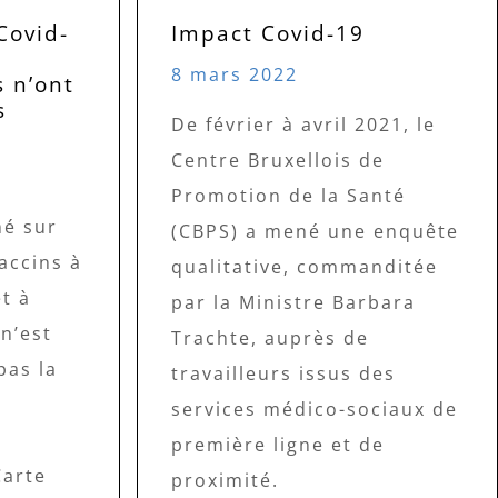
Covid-
Impact Covid-19
8 mars 2022
 n’ont
s
De février à avril 2021, le
Centre Bruxellois de
Promotion de la Santé
mé sur
(CBPS) a mené une enquête
vaccins à
qualitative, commanditée
t à
par la Ministre Barbara
 n’est
Trachte, auprès de
pas la
travailleurs issus des
services médico-sociaux de
première ligne et de
Carte
proximité.