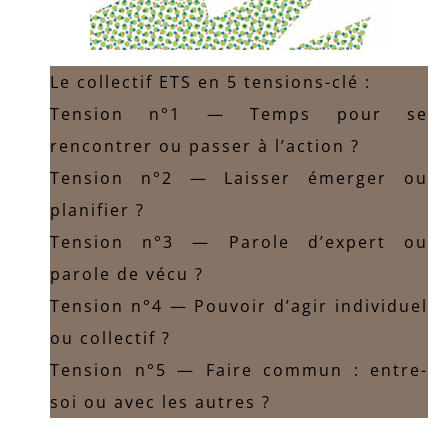
Le collectif ETS en 5 tensions-clé :
Tension n°1 — Temps pour se
rencontrer ou passer à l’action ?
Tension n°2 — Laisser émerger ou
planifier ?
Tension n°3 — Parole d’expert ou
parole de vécu ?
Tension n°4 — Pouvoir d’agir individuel
ou collectif ?
Tension n°5 — Faire commun : entre-
soi ou avec les autres ?