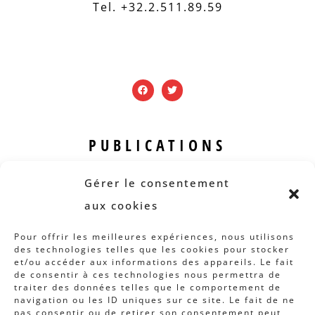
Tel. +32.2.511.89.59
PUBLICATIONS
Revue B.I.S.
Gérer le consentement
Rapports et analyses
aux cookies
Articles
Pour offrir les meilleures expériences, nous utilisons
des technologies telles que les cookies pour stocker
AUTRES INFOS
et/ou accéder aux informations des appareils. Le fait
de consentir à ces technologies nous permettra de
traiter des données telles que le comportement de
Actions
navigation ou les ID uniques sur ce site. Le fait de ne
Concertation
pas consentir ou de retirer son consentement peut