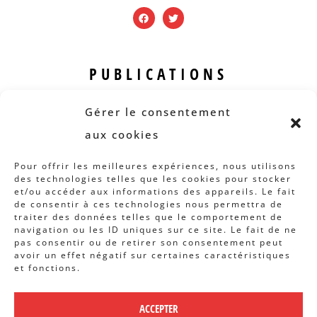
PUBLICATIONS
Revue B.I.S.
Gérer le consentement
Rapports et analyses
aux cookies
Articles
Pour offrir les meilleures expériences, nous utilisons
des technologies telles que les cookies pour stocker
AUTRES INFOS
et/ou accéder aux informations des appareils. Le fait
de consentir à ces technologies nous permettra de
traiter des données telles que le comportement de
Actions
navigation ou les ID uniques sur ce site. Le fait de ne
Concertation
pas consentir ou de retirer son consentement peut
avoir un effet négatif sur certaines caractéristiques
Archives
et fonctions.
Agenda
ACCEPTER