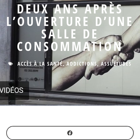
DEUX ANS APRÈS
L’OUVERTURE D’UNE
SALLE DE
CONSOMMATION
ACCÈS À LA SANTÉ
,
ADDICTIONS
,
ASSUÉTUDES