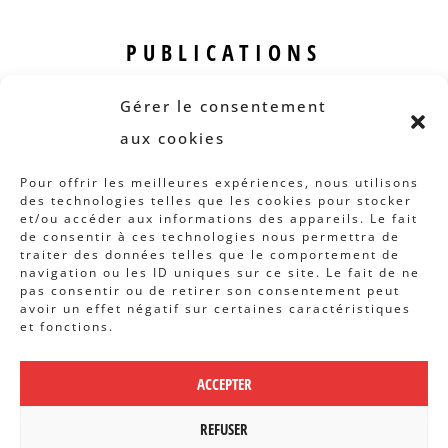
PUBLICATIONS
Revue B.I.S.
Gérer le consentement
Rapports et analyses
aux cookies
Articles
Pour offrir les meilleures expériences, nous utilisons
des technologies telles que les cookies pour stocker
AUTRES INFOS
et/ou accéder aux informations des appareils. Le fait
de consentir à ces technologies nous permettra de
traiter des données telles que le comportement de
Actions
navigation ou les ID uniques sur ce site. Le fait de ne
Concertation
pas consentir ou de retirer son consentement peut
avoir un effet négatif sur certaines caractéristiques
Archives
et fonctions.
Agenda
ACCEPTER
POLITIQUE DE CONFIDENTIALITÉ
|
CBCS ASBL | WEBDESIGN PAR
REFUSER