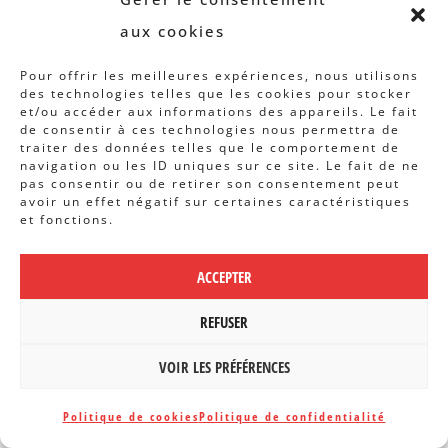
arracher un temps pour le faire…
aux cookies
Et ne parlons pas aujourd’hui,
Pour offrir les meilleures expériences, nous utilisons
entre les mails, les réunions à
des technologies telles que les cookies pour stocker
et/ou accéder aux informations des appareils. Le fait
distance… ».
Ce temps du lien
, le
de consentir à ces technologies nous permettra de
traiter des données telles que le comportement de
temps de tout ce qui va construire
navigation ou les ID uniques sur ce site. Le fait de ne
un collectif, les rituels, les passe-
pas consentir ou de retirer son consentement peut
avoir un effet négatif sur certaines caractéristiques
temps,
serait pourtant
et fonctions.
indispensable pour s’autoriser
ACCEPTER
de questionner ensemble ce
qu’on fait.
« C’est le temps de la
REFUSER
vulnérabilité à soi, à l’autre, à
VOIR LES PRÉFÉRENCES
l’équipe, à l’association, à la
société. On a besoin de ces temps
Politique de cookies
Politique de confidentialité
pour faire le vide… Dans le