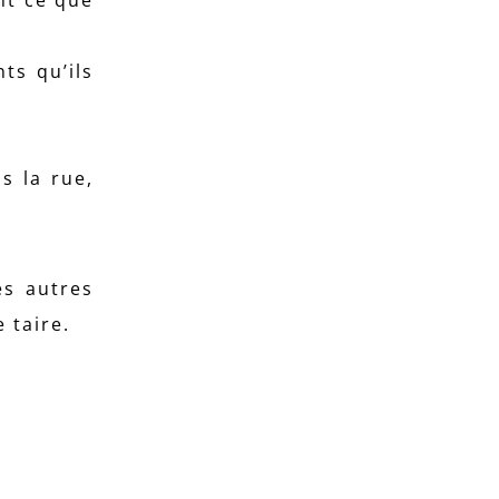
ts qu’ils
s la rue,
es autres
 taire.