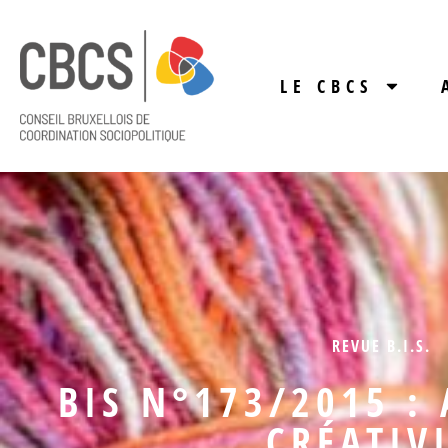
LE CBCS
REVUE B.I.S.
BIS N°173/2015 : 
CRÉATIV