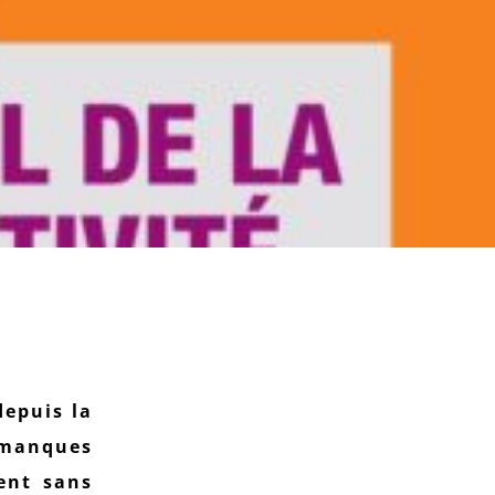
depuis la
 manques
ent sans