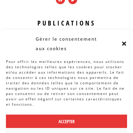
PUBLICATIONS
Revue B.I.S.
Gérer le consentement
Rapports et analyses
aux cookies
Articles
Pour offrir les meilleures expériences, nous utilisons
des technologies telles que les cookies pour stocker
AUTRES INFOS
et/ou accéder aux informations des appareils. Le fait
de consentir à ces technologies nous permettra de
traiter des données telles que le comportement de
Actions
navigation ou les ID uniques sur ce site. Le fait de ne
Concertation
pas consentir ou de retirer son consentement peut
avoir un effet négatif sur certaines caractéristiques
Archives
et fonctions.
Agenda
ACCEPTER
POLITIQUE DE CONFIDENTIALITÉ
|