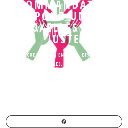
RECOMMANDATIONS
POUR UNE
BRUXELLES PLUS
JUSTE
ACCUEIL PETITE ENFANCE
,
ETS
,
FAMILLES
MONOPARENTALES
,
FRACTURE NUMÉRIQUE
,
PRÉCARITÉ ALIMENTAIRE