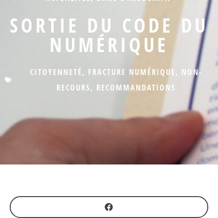
SORTIE DU CODE DU
NUMÉRIQUE
CITOYENNETÉ
,
FRACTURE NUMÉRIQUE
,
NON-
RECOURS
,
RECOMMANDATIONS