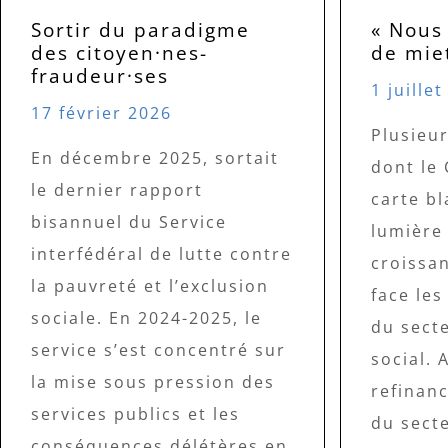
Sortir du paradigme
« Nous
des citoyen·nes-
de miet
fraudeur·ses
1 juille
17 février 2026
Plusieur
En décembre 2025, sortait
dont le
le dernier rapport
carte b
bisannuel du Service
lumière 
interfédéral de lutte contre
croissa
la pauvreté et l’exclusion
face les
sociale. En 2024-2025, le
du sect
service s’est concentré sur
social. 
la mise sous pression des
refinan
services publics et les
du sect
conséquences délétères en