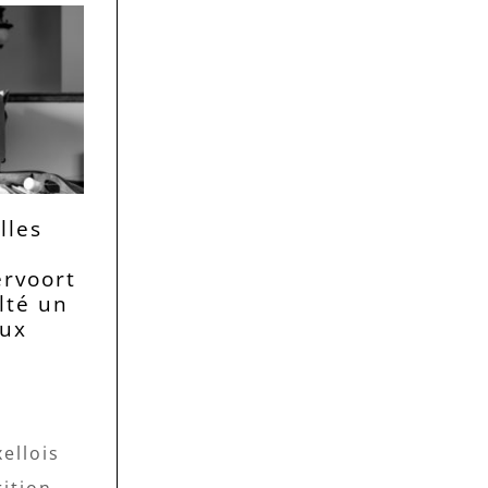
lles
rvoort
lté un
eux
ellois