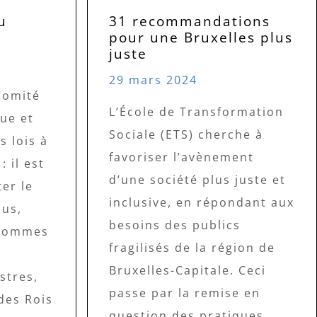
u
31 recommandations
pour une Bruxelles plus
juste
29 mars 2024
Comité
L’École de Transformation
ue et
Sociale (ETS) cherche à
s lois à
favoriser l’avènement
: il est
d’une société plus juste et
er le
inclusive, en répondant aux
us,
besoins des publics
 sommes
fragilisés de la région de
Bruxelles-Capitale. Ceci
stres,
passe par la remise en
des Rois
question des pratiques