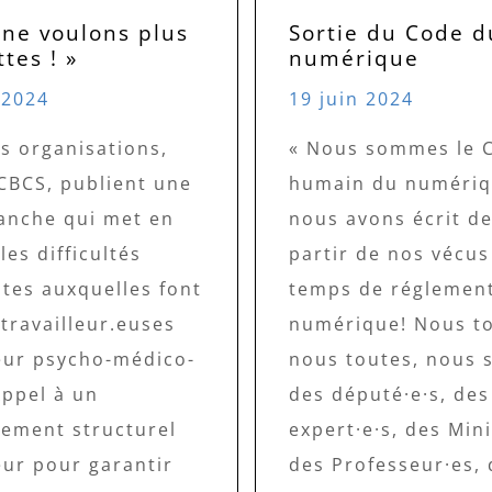
 ne voulons plus
Sortie du Code d
tes ! »
numérique
t 2024
19 juin 2024
s organisations,
« Nous sommes le 
 CBCS, publient une
humain du numériq
lanche qui met en
nous avons écrit de
les difficultés
partir de nos vécus 
ntes auxquelles font
temps de réglement
 travailleur.euses
numérique! Nous to
eur psycho-médico-
nous toutes, nous
Appel à un
des député·e·s, des
cement structurel
expert·e·s, des Mini
eur pour garantir
des Professeur·es, 