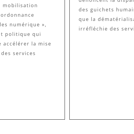
dénoncent la dispar
à mobilisation
des guichets humai
l’ordonnance
que la dématérialis
lles numérique »,
irréfléchie des serv
t politique qui
 accélérer la mise
 des services