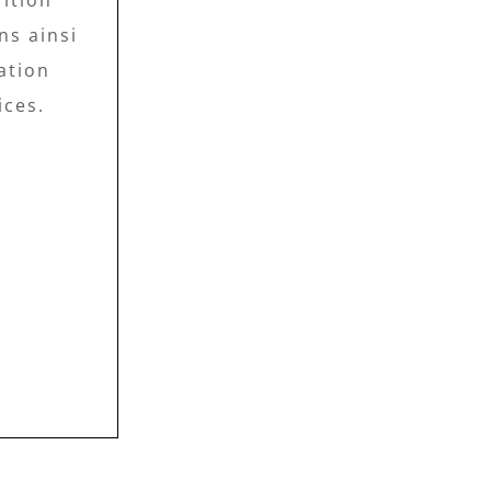
ition
ns ainsi
ation
ices.