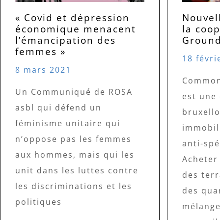
« Covid et dépression
Nouvel
économique menacent
la coo
l’émancipation des
Ground
femmes »
18 févri
8 mars 2021
Common
Un Communiqué de ROSA
est une
asbl qui défend un
bruxello
féminisme unitaire qui
immobili
n’oppose pas les femmes
anti-spé
aux hommes, mais qui les
Acheter
unit dans les luttes contre
des ter
les discriminations et les
des quar
politiques
mélange