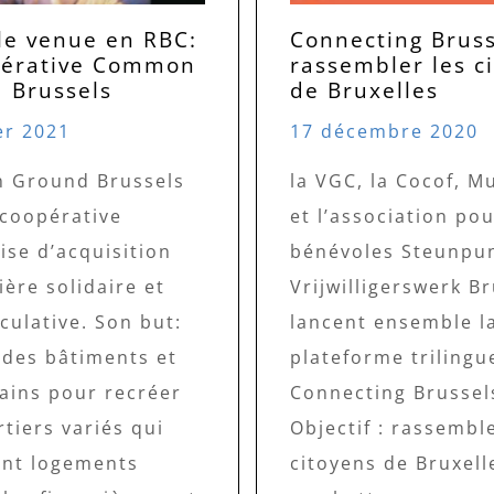
le venue en RBC:
Connecting Bruss
pérative Common
rassembler les c
 Brussels
de Bruxelles
er 2021
17 décembre 2020
 Ground Brussels
la VGC, la Cocof, M
 coopérative
et l’association po
ise d’acquisition
bénévoles Steunpu
ère solidaire et
Vrijwilligerswerk B
culative. Son but:
lancent ensemble l
 des bâtiments et
plateforme trilingu
rains pour recréer
Connecting Brussels
tiers variés qui
Objectif : rassemble
nt logements
citoyens de Bruxell