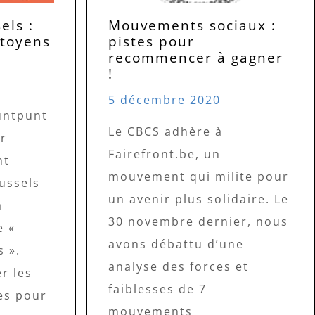
els :
Mouvements sociaux :
itoyens
pistes pour
recommencer à gagner
!
5 décembre 2020
untpunt
Le CBCS adhère à
ur
Fairefront.be, un
nt
mouvement qui milite pour
russels
un avenir plus solidaire. Le
a
30 novembre dernier, nous
e «
avons débattu d’une
 ».
analyse des forces et
r les
faiblesses de 7
es pour
mouvements