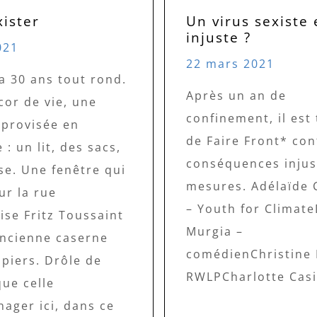
xister
Un virus sexiste 
injuste ?
021
22 mars 2021
a 30 ans tout rond.
Après un an de
cor de vie, une
confinement, il est
mprovisée en
de Faire Front* con
: un lit, des sacs,
conséquences injus
se. Une fenêtre qui
mesures. Adélaïde 
ur la rue
– Youth for Climat
ise Fritz Toussaint
Murgia –
ancienne caserne
comédienChristine
piers. Drôle de
RWLPCharlotte Casi
que celle
ager ici, dans ce