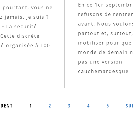
En ce 1er septembr
, pourtant, vous ne
refusons de rentr
 jamais. Je suis ?
avant. Nous voulons
? » La sécurité
partout et, surtout
 Cette discrète
mobiliser pour que 
té organisée à 100
monde de demain n
pas une version
cauchemardesque
ÉDENT
1
2
3
4
5
SU