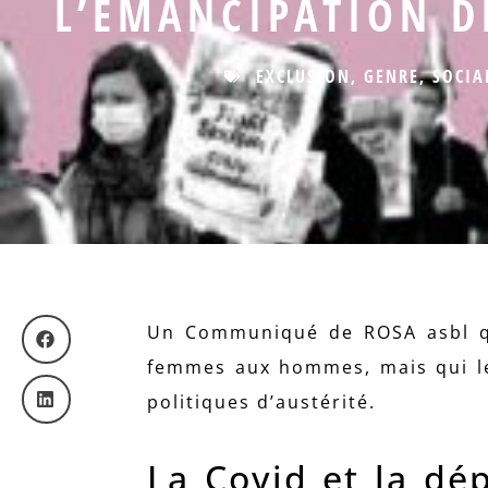
L’ÉMANCIPATION D
EXCLUSION
,
GENRE
,
SOCIA
Un Communiqué de ROSA asbl qu
femmes aux hommes, mais qui les
politiques d’austérité.
La Covid et la d