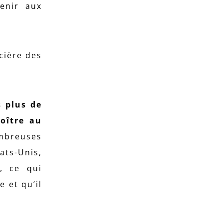
venir aux
cière des
s plus de
oître au
mbreuses
ats-Unis,
, ce qui
e et qu’il