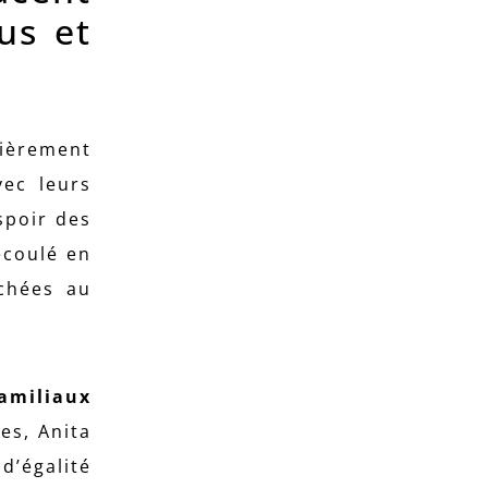
us et
lièrement
vec leurs
spoir des
écoulé en
chées au
amiliaux
es, Anita
d’égalité