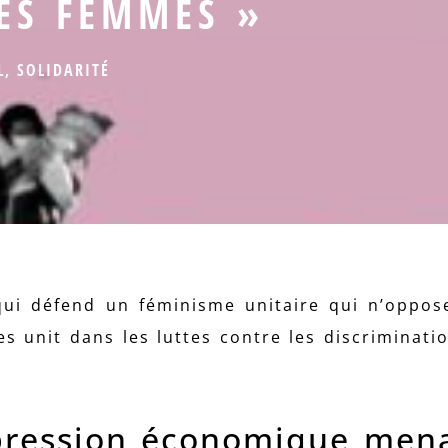
ES FEMMES »
L
,
SOLIDARITÉ
i défend un féminisme unitaire qui n’oppose
 unit dans les luttes contre les discriminatio
épression économique men