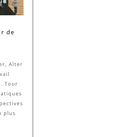
r de
er, Alter
vail
. Tour
ratiques
spectives
n plus