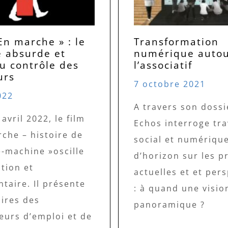
En marche » : le
Transformation
e absurde et
numérique autou
du contrôle des
l’associatif
urs
7 octobre 2021
022
A travers son dossi
 avril 2022, le film
Echos interroge tra
che – histoire de
social et numérique
-machine »oscille
d’horizon sur les p
ction et
actuelles et et per
taire. Il présente
: à quand une visio
oires des
panoramique ?
urs d’emploi et de