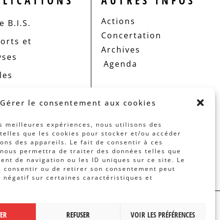
BLICATIONS
AUTRES INFOS
Actions
 B.I.S.
Concertation
orts et
Archives
yses
Agenda
les
Gérer le consentement aux cookies
es meilleures expériences, nous utilisons des
telles que les cookies pour stocker et/ou accéder
ons des appareils. Le fait de consentir à ces
nous permettra de traiter des données telles que
nt de navigation ou les ID uniques sur ce site. Le
s consentir ou de retirer son consentement peut
t négatif sur certaines caractéristiques et
 PAR
BANLIEUES ASBL
TER
REFUSER
VOIR LES PRÉFÉRENCES