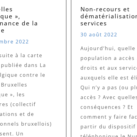
lles
Non-recours et
que »,
dématérialisatio
nnance de la
services
de
30 août 2022
mbre 2022
Aujourd’hui, quelle
suite à la carte
population a accès
 publiée dans La
droits et aux servic
lgique contre le
auxquels elle est él
 Bruxelles
Qui n’y a pas (ou pl
ue », les
accès ? Avec quelle
res (collectif
conséquences ? Et
ations et de
comment y faire fac
onnels bruxellois)
partir du dispositif
isent. Un
téléphonique le N