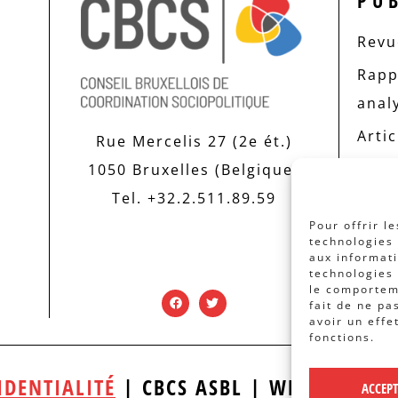
PU
Revue
Rapp
anal
Artic
Rue Mercelis 27 (2e ét.)
1050 Bruxelles (Belgique)
Tel. +32.2.511.89.59
Pour offrir l
technologies 
aux informati
technologies 
le comporteme
fait de ne pa
avoir un effe
fonctions.
IDENTIALITÉ
| CBCS ASBL | WEBDESIGN
ACCEP