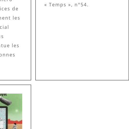
« Temps », n°54.
rices de
nent les
cial
us
ntue les
sonnes