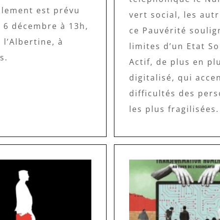
lement est prévu
vert social, les aut
i 6 décembre à 13h,
ce Pauvérité soulig
 l’Albertine, à
limites d’un Etat So
s.
Actif, de plus en pl
digitalisé, qui acce
difficultés des per
les plus fragilisées.