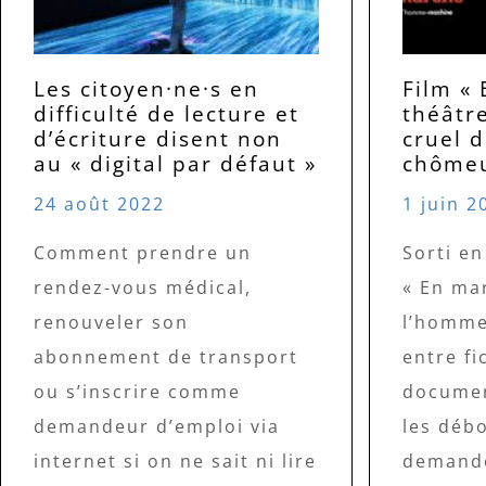
Les citoyen·ne·s en
Film « 
difficulté de lecture et
théâtr
d’écriture disent non
cruel 
au « digital par défaut »
chôme
24 août 2022
1 juin 2
Comment prendre un
Sorti en
rendez-vous médical,
« En mar
renouveler son
l’homme
abonnement de transport
entre fi
ou s’inscrire comme
documen
demandeur d’emploi via
les déb
internet si on ne sait ni lire
demande