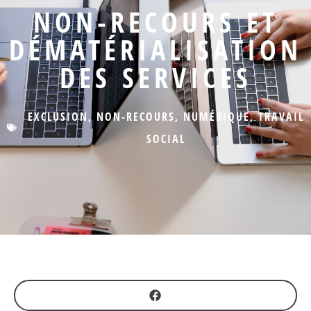
NON-RECOURS ET
DÉMATÉRIALISATION
DES SERVICES
EXCLUSION
,
NON-RECOURS
,
NUMÉRIQUE
,
TRAVAIL
SOCIAL