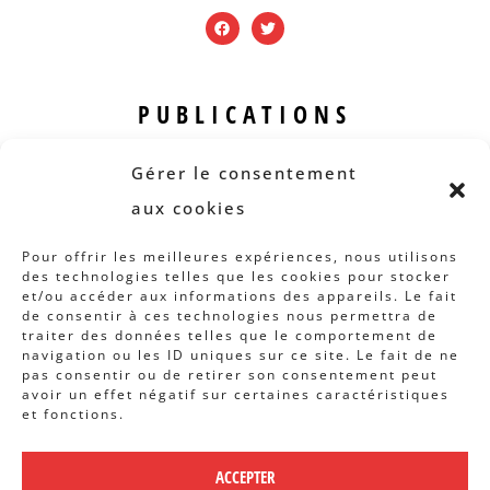
PUBLICATIONS
Revue B.I.S.
Gérer le consentement
Rapports et analyses
aux cookies
Articles
Pour offrir les meilleures expériences, nous utilisons
des technologies telles que les cookies pour stocker
AUTRES INFOS
et/ou accéder aux informations des appareils. Le fait
de consentir à ces technologies nous permettra de
traiter des données telles que le comportement de
Actions
navigation ou les ID uniques sur ce site. Le fait de ne
Concertation
pas consentir ou de retirer son consentement peut
avoir un effet négatif sur certaines caractéristiques
Archives
et fonctions.
Agenda
ACCEPTER