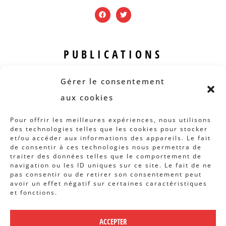
PUBLICATIONS
Revue B.I.S.
Gérer le consentement
Rapports et analyses
aux cookies
Articles
Pour offrir les meilleures expériences, nous utilisons
des technologies telles que les cookies pour stocker
AUTRES INFOS
et/ou accéder aux informations des appareils. Le fait
de consentir à ces technologies nous permettra de
traiter des données telles que le comportement de
Actions
navigation ou les ID uniques sur ce site. Le fait de ne
Concertation
pas consentir ou de retirer son consentement peut
avoir un effet négatif sur certaines caractéristiques
Archives
et fonctions.
Agenda
ACCEPTER