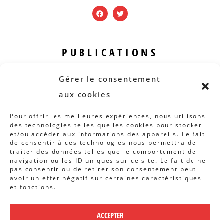
PUBLICATIONS
Revue B.I.S.
Gérer le consentement
Rapports et analyses
aux cookies
Articles
Pour offrir les meilleures expériences, nous utilisons
des technologies telles que les cookies pour stocker
AUTRES INFOS
et/ou accéder aux informations des appareils. Le fait
de consentir à ces technologies nous permettra de
traiter des données telles que le comportement de
Actions
navigation ou les ID uniques sur ce site. Le fait de ne
Concertation
pas consentir ou de retirer son consentement peut
avoir un effet négatif sur certaines caractéristiques
Archives
et fonctions.
Agenda
ACCEPTER