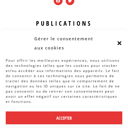
PUBLICATIONS
Revue B.I.S.
Gérer le consentement
Rapports et analyses
aux cookies
Articles
Pour offrir les meilleures expériences, nous utilisons
des technologies telles que les cookies pour stocker
AUTRES INFOS
et/ou accéder aux informations des appareils. Le fait
de consentir à ces technologies nous permettra de
traiter des données telles que le comportement de
Actions
navigation ou les ID uniques sur ce site. Le fait de ne
Concertation
pas consentir ou de retirer son consentement peut
avoir un effet négatif sur certaines caractéristiques
Archives
et fonctions.
Agenda
ACCEPTER
POLITIQUE DE CONFIDENTIALITÉ
|