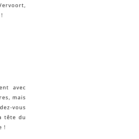
Vervoort,
 !
ent avec
res, mais
ndez-vous
a tête du
 !