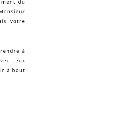
gement du
 Monsieur
ais votre
rendre à
avec ceux
ir à bout