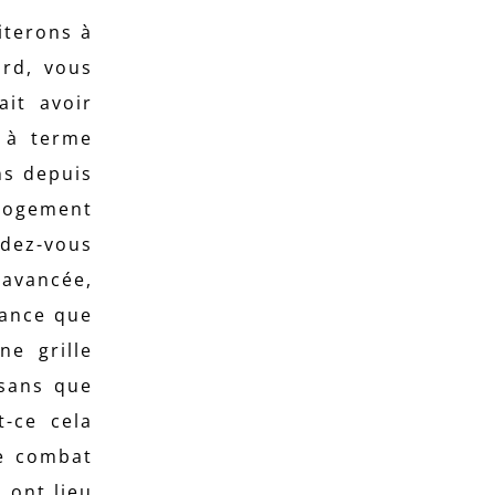
iterons à
ord, vous
ait avoir
t à terme
ns depuis
 logement
ndez-vous
 avancée,
nance que
ne grille
 sans que
t-ce cela
ce combat
 ont lieu