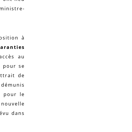
inistre-
sition à
aranties
’accès au
e pour se
ttrait de
s démunis
n pour le
 nouvelle
révu dans