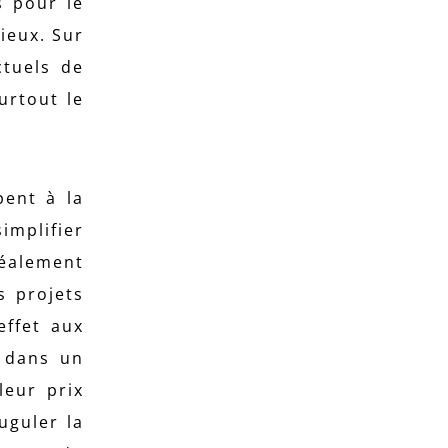
s pour le
ieux. Sur
ctuels de
urtout le
pent à la
implifier
déalement
s projets
effet aux
, dans un
leur prix
uguler la