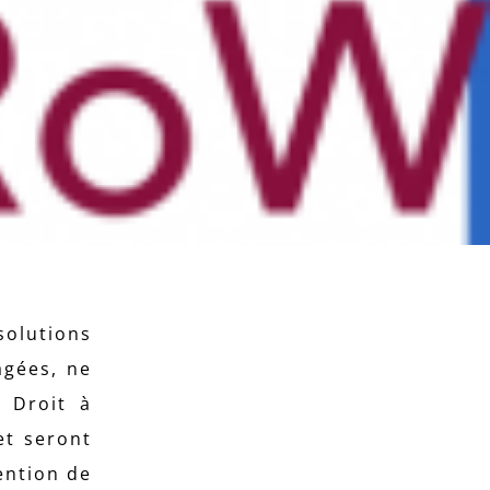
solutions
agées, ne
 Droit à
et seront
tention de