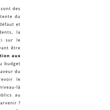
 sont des
ttente du
défaut et
ents, la
ti sur le
vant être
ction aux
du budget
faveur du
evoir le
niveau-là
ublics au
arvenir ?