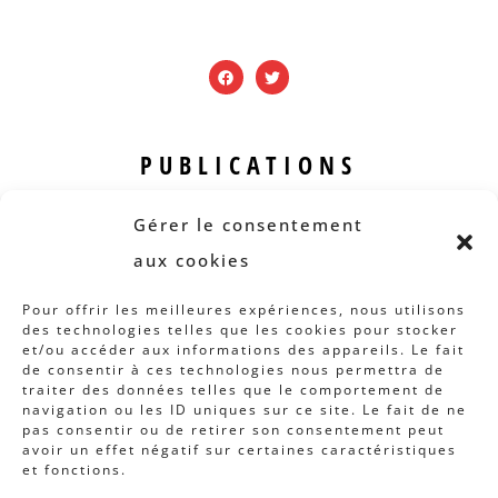
PUBLICATIONS
Revue B.I.S.
Gérer le consentement
Rapports et analyses
aux cookies
Articles
Pour offrir les meilleures expériences, nous utilisons
des technologies telles que les cookies pour stocker
AUTRES INFOS
et/ou accéder aux informations des appareils. Le fait
de consentir à ces technologies nous permettra de
traiter des données telles que le comportement de
Actions
navigation ou les ID uniques sur ce site. Le fait de ne
Concertation
pas consentir ou de retirer son consentement peut
avoir un effet négatif sur certaines caractéristiques
Archives
et fonctions.
Agenda