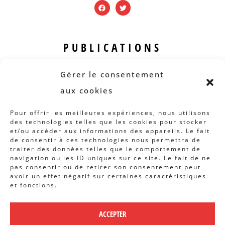
PUBLICATIONS
Revue B.I.S.
Gérer le consentement
Rapports et analyses
aux cookies
Articles
Pour offrir les meilleures expériences, nous utilisons
des technologies telles que les cookies pour stocker
AUTRES INFOS
et/ou accéder aux informations des appareils. Le fait
de consentir à ces technologies nous permettra de
traiter des données telles que le comportement de
Actions
navigation ou les ID uniques sur ce site. Le fait de ne
Concertation
pas consentir ou de retirer son consentement peut
avoir un effet négatif sur certaines caractéristiques
Archives
et fonctions.
Agenda
ACCEPTER