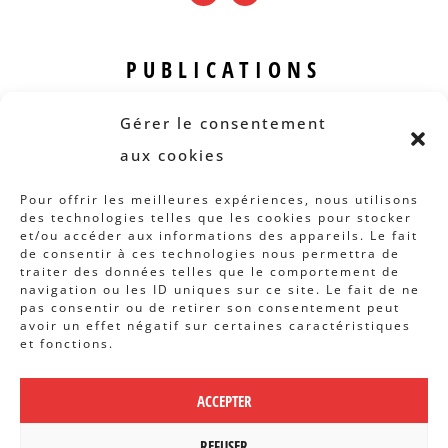
PUBLICATIONS
Revue B.I.S.
Gérer le consentement
Rapports et analyses
aux cookies
Articles
Pour offrir les meilleures expériences, nous utilisons
des technologies telles que les cookies pour stocker
AUTRES INFOS
et/ou accéder aux informations des appareils. Le fait
de consentir à ces technologies nous permettra de
traiter des données telles que le comportement de
Actions
navigation ou les ID uniques sur ce site. Le fait de ne
Concertation
pas consentir ou de retirer son consentement peut
avoir un effet négatif sur certaines caractéristiques
Archives
et fonctions.
Agenda
ACCEPTER
POLITIQUE DE CONFIDENTIALITÉ
|
REFUSER