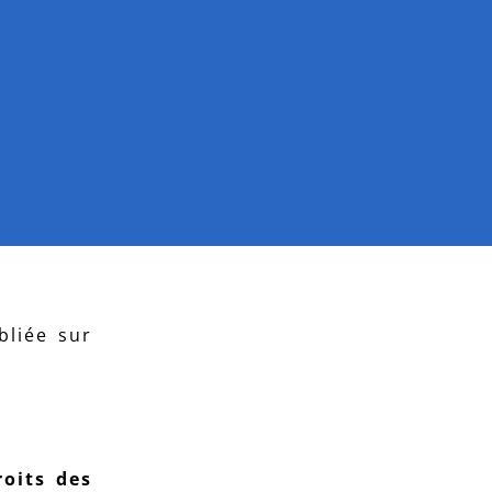
bliée sur
oits des