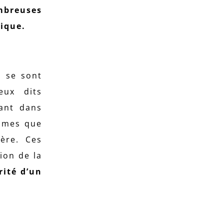
mbreuses
gique.
i se sont
eux dits
vant dans
emmes que
uère. Ces
ion de la
rité d’un