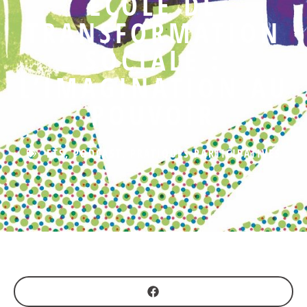
ECOLE DE
TRANSFORMATION
SOCIALE :
L’IMAGINATION AU
POUVOIR
ETS
,
PODCAST
,
PRATIQUES PARTICIPATIVES