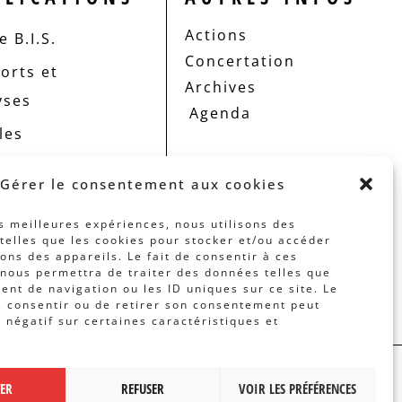
Actions
 B.I.S.
Concertation
orts et
Archives
yses
Agenda
les
Gérer le consentement aux cookies
es meilleures expériences, nous utilisons des
telles que les cookies pour stocker et/ou accéder
ons des appareils. Le fait de consentir à ces
nous permettra de traiter des données telles que
nt de navigation ou les ID uniques sur ce site. Le
s consentir ou de retirer son consentement peut
t négatif sur certaines caractéristiques et
 PAR
BANLIEUES ASBL
TER
REFUSER
VOIR LES PRÉFÉRENCES