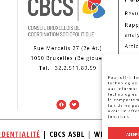
Revue
Rapp
anal
Artic
Rue Mercelis 27 (2e ét.)
1050 Bruxelles (Belgique)
Tel. +32.2.511.89.59
Pour offrir l
technologies 
aux informati
technologies 
le comporteme
fait de ne pa
avoir un effe
fonctions.
IDENTIALITÉ
| CBCS ASBL | WEBDESIGN
ACCEP