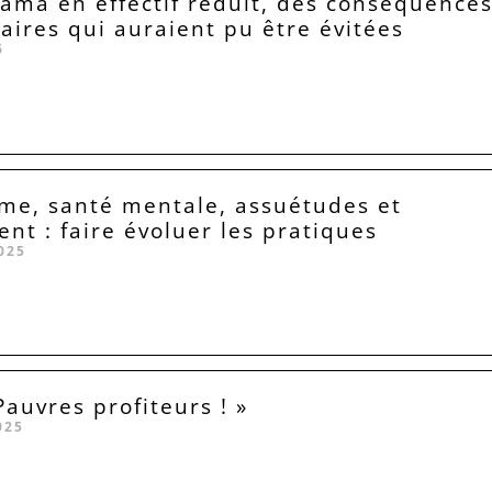
Lama en effectif réduit, des conséquence
taires qui auraient pu être évitées
6
me, santé mentale, assuétudes et
ent : faire évoluer les pratiques
025
Pauvres profiteurs ! »
025