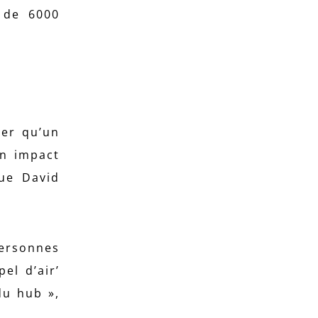
s de 6000
ver qu’un
un impact
que David
personnes
el d’air’
du hub »,