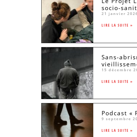
Le Projet 
socio-sani
21 janvier 202
LIRE LA SUITE »
Sans-abris
vieillissem
15 décembre 2
LIRE LA SUITE »
Podcast « 
9 septembre 2
LIRE LA SUITE »