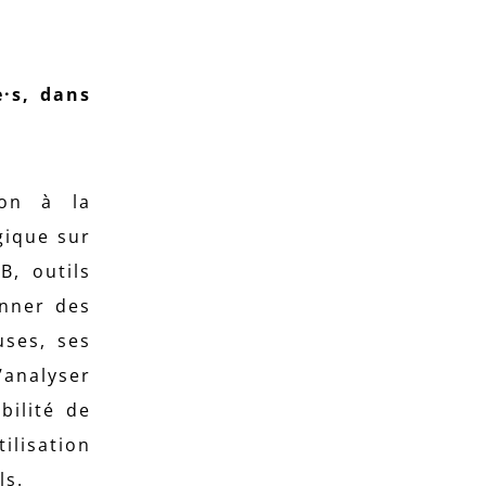
·s, dans
ion à la
gique sur
B, outils
onner des
uses, ses
’analyser
bilité de
ilisation
ls.