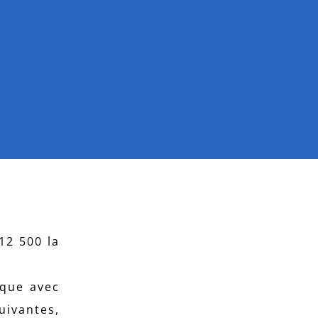
 12 500 la
ique avec
uivantes,