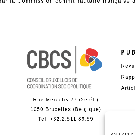
par la Commission communautaire française d
PU
Revu
Rapp
Artic
Rue Mercelis 27 (2e ét.)
1050 Bruxelles (Belgique)
Tel. +32.2.511.89.59
Pour offrir