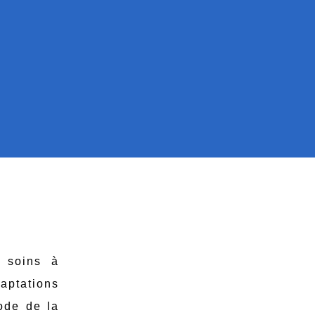
e soins à
aptations
sode de la