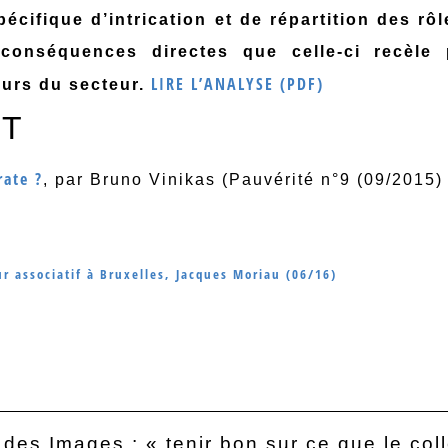
écifique d’intrication et de répartition des rôl
 conséquences directes que celle-ci recèle 
LIRE L’ANALYSE (PDF)
urs du secteur.
NT
rate ?
, par Bruno Vinikas (Pauvérité n°9 (09/2015)
ur associatif à Bruxelles, Jacques Moriau (06/16)
des Images : « tenir bon sur ce que le coll