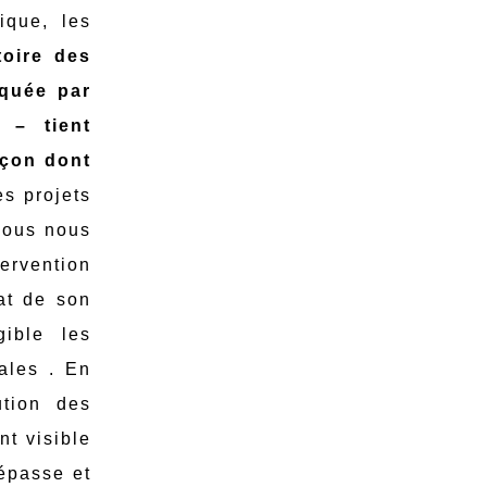
ique, les
oire des
rquée par
n – tient
façon dont
es projets
 nous nous
ervention
tat de son
gible les
iales . En
ution des
nt visible
dépasse et