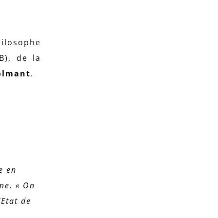
hilosophe
), de la
olmant
.
e en
sme. « On
’Etat de