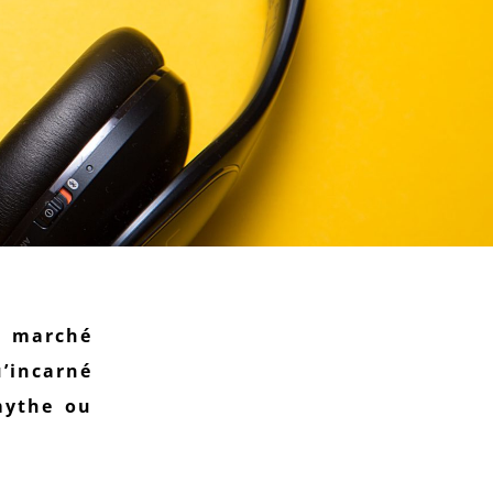
 marché
’incarné
mythe ou