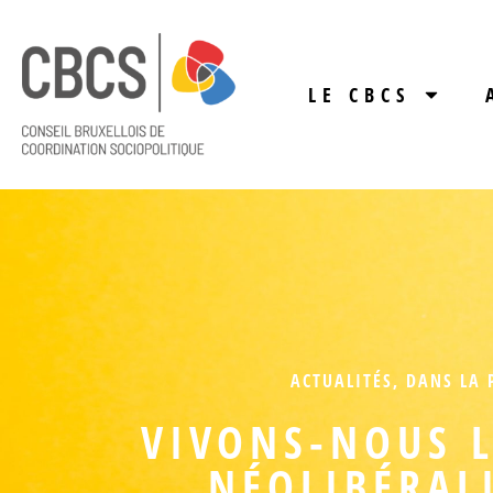
LE CBCS
ACTUALITÉS
,
DANS LA 
VIVONS-NOUS L
NÉOLIBÉRAL