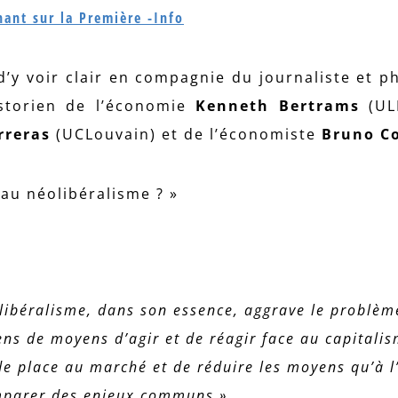
nant sur la Première -Info
’y voir clair en compagnie du journaliste et p
istorien de l’économie
Kenneth Bertrams
(ULB
erreras
(UCLouvain) et de l’économiste
Bruno C
 au néolibéralisme ? »
olibéralisme, dans son essence, aggrave le problèm
ens de moyens d’agir et de réagir face au capitali
e place au marché et de réduire les moyens qu’à l
mparer des enjeux communs »