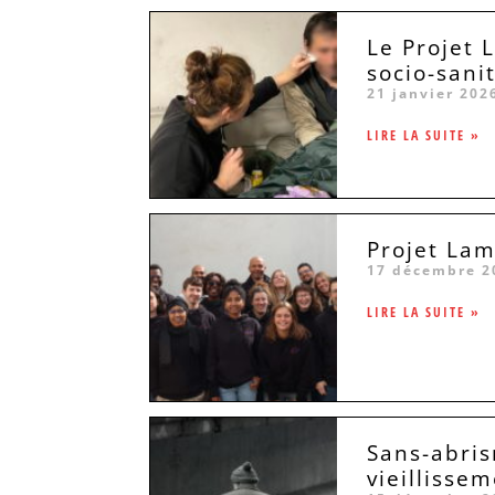
Le Projet 
socio-sani
21 janvier 202
LIRE LA SUITE »
Projet Lam
17 décembre 2
LIRE LA SUITE »
Sans-abris
vieillissem