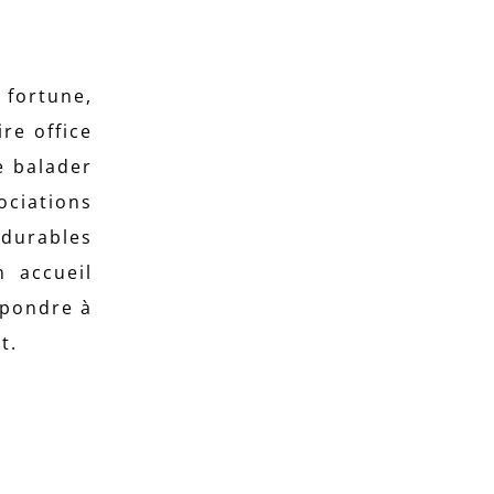
 fortune,
re office
se balader
ociations
 durables
 accueil
épondre à
t.