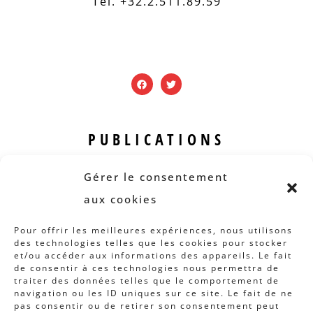
Tel. +32.2.511.89.59
PUBLICATIONS
Revue B.I.S.
Gérer le consentement
Rapports et analyses
aux cookies
Articles
Pour offrir les meilleures expériences, nous utilisons
des technologies telles que les cookies pour stocker
AUTRES INFOS
et/ou accéder aux informations des appareils. Le fait
de consentir à ces technologies nous permettra de
traiter des données telles que le comportement de
Actions
navigation ou les ID uniques sur ce site. Le fait de ne
Concertation
pas consentir ou de retirer son consentement peut