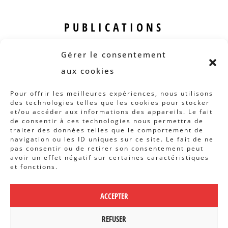
PUBLICATIONS
Revue B.I.S.
Gérer le consentement
Rapports et analyses
aux cookies
Articles
Pour offrir les meilleures expériences, nous utilisons
des technologies telles que les cookies pour stocker
AUTRES INFOS
et/ou accéder aux informations des appareils. Le fait
de consentir à ces technologies nous permettra de
traiter des données telles que le comportement de
Actions
navigation ou les ID uniques sur ce site. Le fait de ne
Concertation
pas consentir ou de retirer son consentement peut
avoir un effet négatif sur certaines caractéristiques
Archives
et fonctions.
Agenda
ACCEPTER
POLITIQUE DE CONFIDENTIALITÉ
|
CBCS ASBL | WEBDESIGN PAR
REFUSER