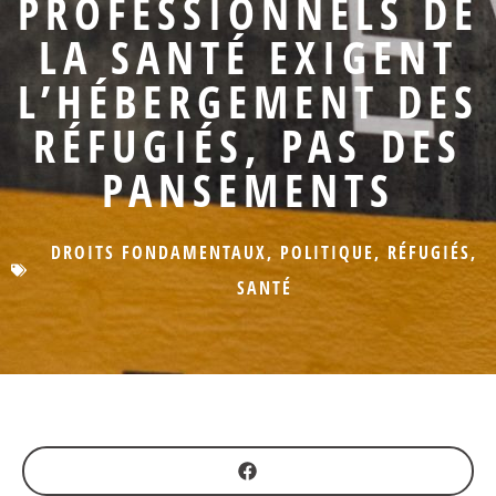
PROFESSIONNELS DE
LA SANTÉ EXIGENT
L’HÉBERGEMENT DES
RÉFUGIÉS, PAS DES
PANSEMENTS
DROITS FONDAMENTAUX
,
POLITIQUE
,
RÉFUGIÉS
,
SANTÉ