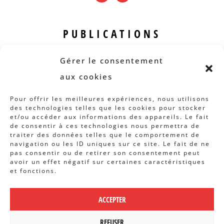
PUBLICATIONS
Revue B.I.S.
Gérer le consentement
Rapports et analyses
aux cookies
Articles
Pour offrir les meilleures expériences, nous utilisons
des technologies telles que les cookies pour stocker
AUTRES INFOS
et/ou accéder aux informations des appareils. Le fait
de consentir à ces technologies nous permettra de
traiter des données telles que le comportement de
Actions
navigation ou les ID uniques sur ce site. Le fait de ne
Concertation
pas consentir ou de retirer son consentement peut
avoir un effet négatif sur certaines caractéristiques
Archives
et fonctions.
Agenda
ACCEPTER
POLITIQUE DE CONFIDENTIALITÉ
|
REFUSER